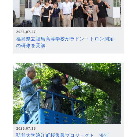
2026.07.27
福島県立福島高等学校がラドン・トロン測定
の研修を受講
2026.07.15
弘前大学浪江町桜復興プロジェクト 浪江