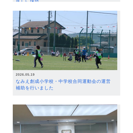
度）に採択
2026.05.19
なみえ創成小学校・中学校合同運動会の運営
補助を行いました