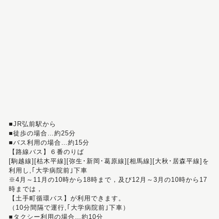
■JR弘前駅から
■徒歩の場合…約25分
■バス利用の場合…約15分
【路線バス】６番のりば
[駒越線][枯木平線][弥生･新岡･葛原線][相馬線][大秋･居森平線]を
利用し,｢大学病院前｣下車
※4月～11月の10時から18時まで，及び12月～3月の10時から17
時までは，
【土手町循環バス】が利用できます。
（10分間隔で運行,｢大学病院前｣下車）
■タクシー利用の場合…約10分