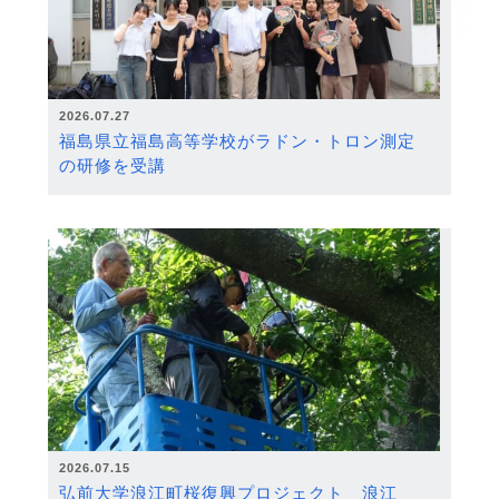
2026.07.27
福島県立福島高等学校がラドン・トロン測定
の研修を受講
2026.07.15
弘前大学浪江町桜復興プロジェクト 浪江