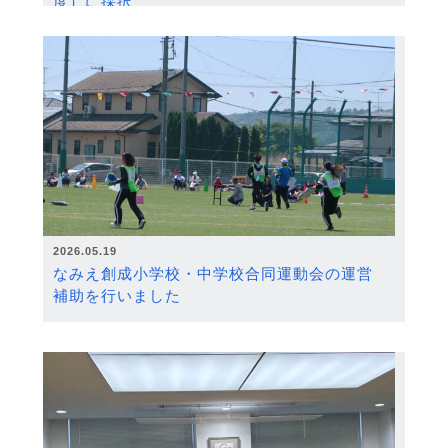
度）に採択
2026.05.19
なみえ創成小学校・中学校合同運動会の運営
補助を行いました