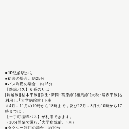
■JR弘前駅から
■徒歩の場合…約25分
■バス利用の場合…約15分
【路線バス】６番のりば
[駒越線][枯木平線][弥生･新岡･葛原線][相馬線][大秋･居森平線]を
利用し,｢大学病院前｣下車
※4月～11月の10時から18時まで，及び12月～3月の10時から17
時までは，
【土手町循環バス】が利用できます。
（10分間隔で運行,｢大学病院前｣下車）
■タクシー利用の場合…約10分