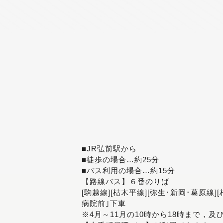
■JR弘前駅から
■徒歩の場合…約25分
■バス利用の場合…約15分
【路線バス】６番のりば
[駒越線][枯木平線][弥生･新岡･葛原線]
病院前｣下車
※4月～11月の10時から18時まで，及