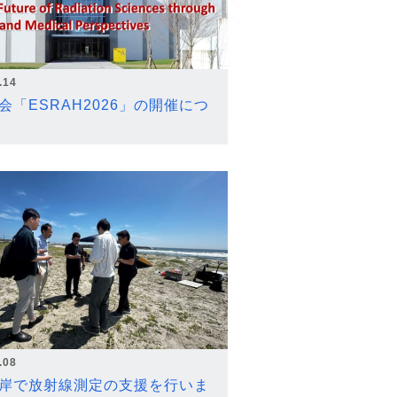
.14
会「ESRAH2026」の開催につ
.08
岸で放射線測定の支援を行いま