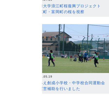
弘前大学浪江町桜復興プロジェクト
浪江町・富岡町の桜を視察
2026.05.19
なみえ創成小学校・中学校合同運動会
の運営補助を行いました