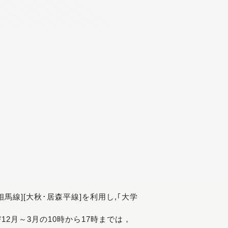
[相馬線][大秋･居森平線]を利用し,｢大学
び12月～3月の10時から17時までは，