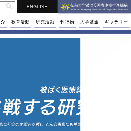
ENGLISH
紹介
教育活動
研究活動
刊行物
大学基金
ギャラリー