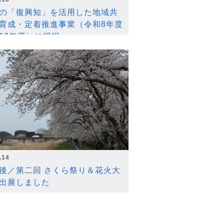
の「復興知」を活用した地域共
育成・定着推進事業（令和8年度
12年度）に採択
.14
後／第二回 さくら祭り＆花火大
出展しました