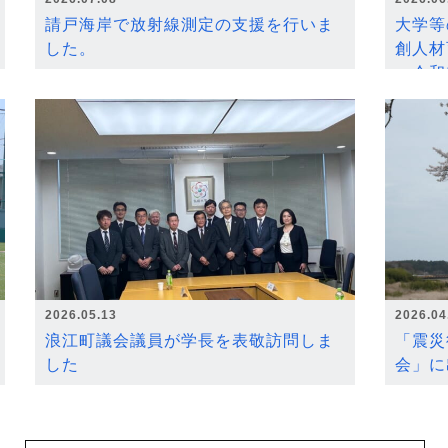
請戸海岸で放射線測定の支援を行いま
大学等
した。
創人材
～令和
2026.05.13
2026.04
浪江町議会議員が学長を表敬訪問しま
「震災
した
会」に