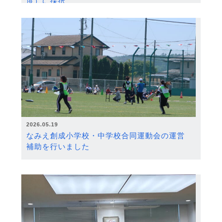
度）に採択
2026.05.19
なみえ創成小学校・中学校合同運動会の運営
補助を行いました