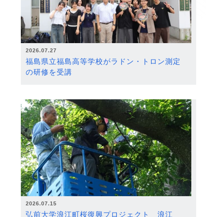
2026.07.27
福島県立福島高等学校がラドン・トロン測定
の研修を受講
2026.07.15
弘前大学浪江町桜復興プロジェクト 浪江