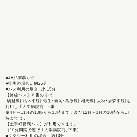
■JR弘前駅から
■徒歩の場合…約25分
■バス利用の場合…約15分
【路線バス】６番のりば
[駒越線][枯木平線][弥生･新岡･葛原線][相馬線][大秋･居森平線]を
利用し,｢大学病院前｣下車
※4月～11月の10時から18時まで，及び12月～3月の10時から17
時までは，
【土手町循環バス】が利用できます。
（10分間隔で運行,｢大学病院前｣下車）
■タクシー利用の場合…約10分