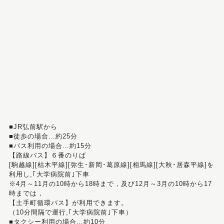
■JR弘前駅から
■徒歩の場合…約25分
■バス利用の場合…約15分
【路線バス】６番のりば
[駒越線][枯木平線][弥生･新岡･葛原線][相馬線][大秋･居森平線]を
利用し,｢大学病院前｣下車
※4月～11月の10時から18時まで，及び12月～3月の10時から17
時までは，
【土手町循環バス】が利用できます。
（10分間隔で運行,｢大学病院前｣下車）
■タクシー利用の場合…約10分