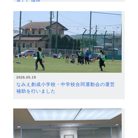
度）に採択
2026.05.19
なみえ創成小学校・中学校合同運動会の運営
補助を行いました