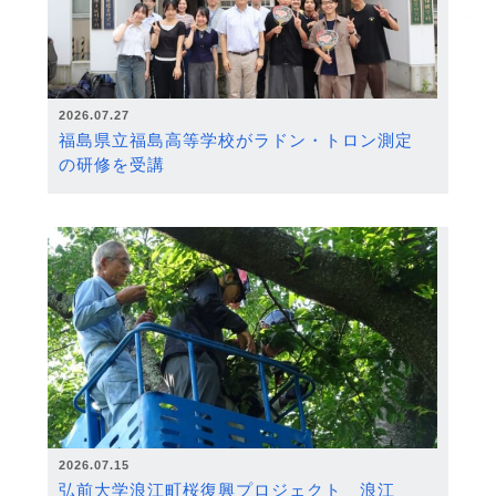
2026.07.27
福島県立福島高等学校がラドン・トロン測定
の研修を受講
2026.07.15
弘前大学浪江町桜復興プロジェクト 浪江