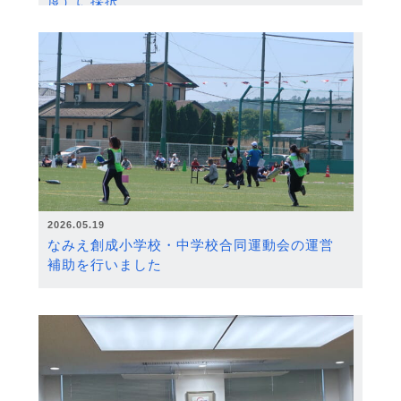
度）に採択
2026.05.19
なみえ創成小学校・中学校合同運動会の運営
補助を行いました