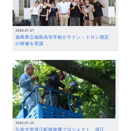
2026.07.27
福島県立福島高等学校がラドン・トロン測定
の研修を受講
2026.07.15
弘前大学浪江町桜復興プロジェクト 浪江