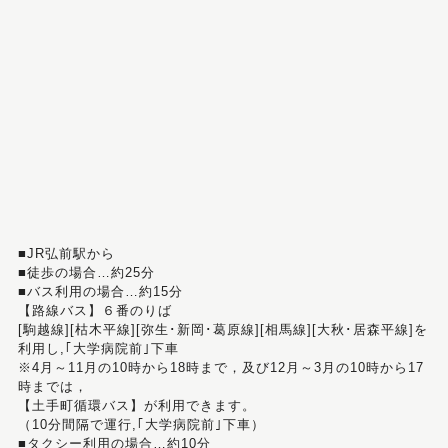
■JR弘前駅から
■徒歩の場合…約25分
■バス利用の場合…約15分
【路線バス】６番のりば
[駒越線][枯木平線][弥生･新岡･葛原線][相馬線][大秋･居森平線]を
利用し,｢大学病院前｣下車
※4月～11月の10時から18時まで，及び12月～3月の10時から17
時までは，
【土手町循環バス】が利用できます。
（10分間隔で運行,｢大学病院前｣下車）
■タクシー利用の場合…約10分