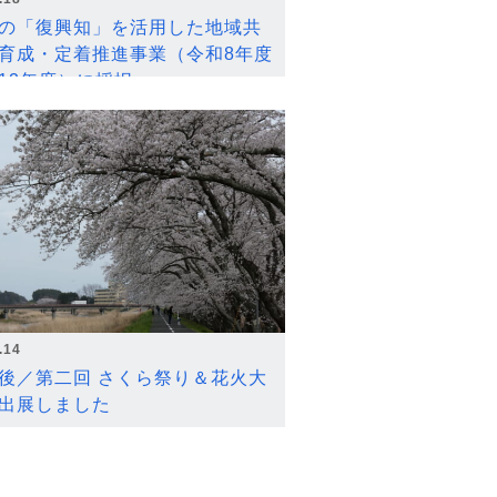
の「復興知」を活用した地域共
育成・定着推進事業（令和8年度
12年度）に採択
.14
後／第二回 さくら祭り＆花火大
出展しました