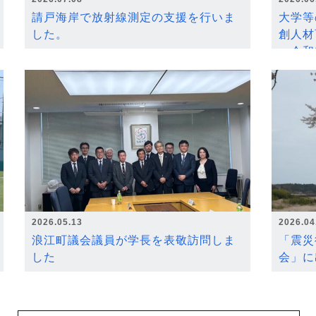
請戸海岸で放射線測定の支援を行いま
大学等
した。
創人材
～令和
2026.05.13
2026.04
浪江町議会議員が学長を表敬訪問しま
「震災
した
会」に