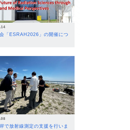
.14
会「ESRAH2026」の開催につ
.08
岸で放射線測定の支援を行いま