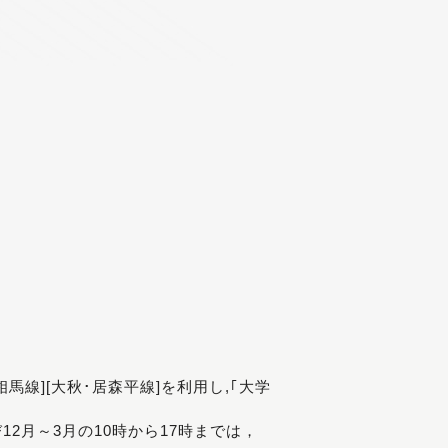
[相馬線][大秋･居森平線]を利用し,｢大学
び12月～3月の10時から17時までは，