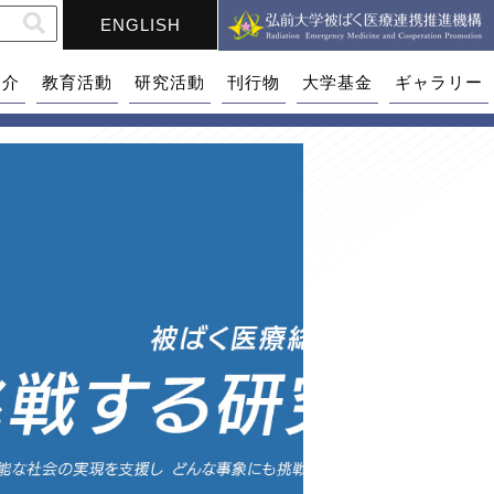
ENGLISH
紹介
教育活動
研究活動
刊行物
大学基金
ギャラリー