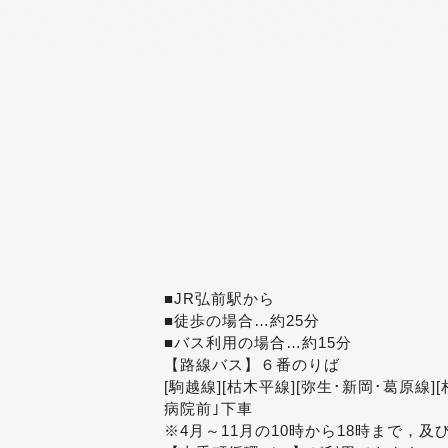
■JR弘前駅から
■徒歩の場合…約25分
■バス利用の場合…約15分
【路線バス】６番のりば
[駒越線][枯木平線][弥生･新岡･葛原線]
病院前｣下車
※4月～11月の10時から18時まで，及