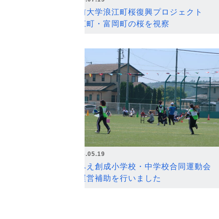
弘前大学浪江町桜復興プロジェクト
浪江町・富岡町の桜を視察
2026.05.19
なみえ創成小学校・中学校合同運動会
の運営補助を行いました