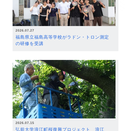
2026.07.27
福島県立福島高等学校がラドン・トロン測定
の研修を受講
2026.07.15
弘前大学浪江町桜復興プロジェクト 浪江