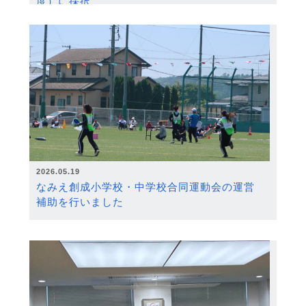
度）に採択
2026.05.19
なみえ創成小学校・中学校合同運動会の運営
補助を行いました