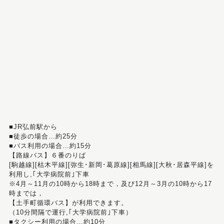
■JR弘前駅から
■徒歩の場合…約25分
■バス利用の場合…約15分
【路線バス】６番のりば
[駒越線][枯木平線][弥生･新岡･葛原線][相馬線][大秋･居森平線]を
利用し,｢大学病院前｣下車
※4月～11月の10時から18時まで，及び12月～3月の10時から17
時までは，
【土手町循環バス】が利用できます。
（10分間隔で運行,｢大学病院前｣下車）
■タクシー利用の場合…約10分