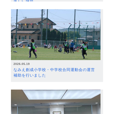
度）に採択
2026.05.19
なみえ創成小学校・中学校合同運動会の運営
補助を行いました