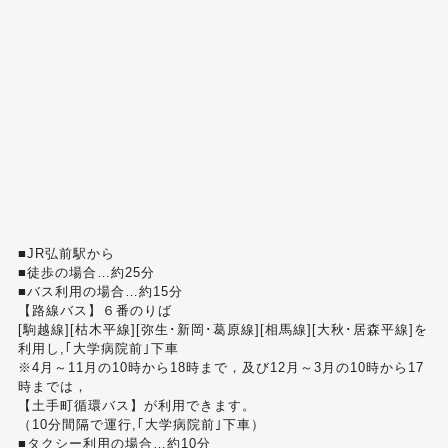
■JR弘前駅から
■徒歩の場合…約25分
■バス利用の場合…約15分
【路線バス】６番のりば
[駒越線][枯木平線][弥生･新岡･葛原線][相馬線][大秋･居森平線]を
利用し,｢大学病院前｣下車
※4月～11月の10時から18時まで，及び12月～3月の10時から17
時までは，
【土手町循環バス】が利用できます。
（10分間隔で運行,｢大学病院前｣下車）
■タクシー利用の場合…約10分