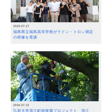
2026.07.27
福島県立福島高等学校がラドン・トロン測定
の研修を受講
2026.07.15
弘前大学浪江町桜復興プロジェクト 浪江