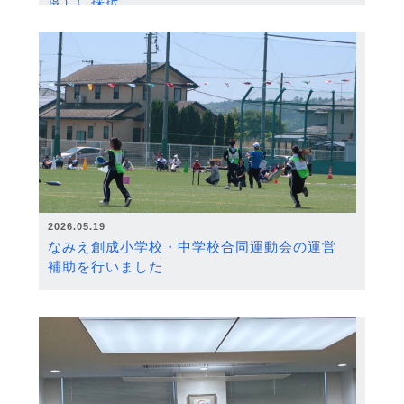
度）に採択
2026.05.19
なみえ創成小学校・中学校合同運動会の運営
補助を行いました