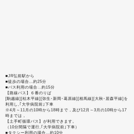
■JR弘前駅から
■徒歩の場合…約25分
■バス利用の場合…約15分
【路線バス】６番のりば
[駒越線][枯木平線][弥生･新岡･葛原線][相馬線][大秋･居森平線]を
利用し,｢大学病院前｣下車
※4月～11月の10時から18時まで，及び12月～3月の10時から17
時までは，
【土手町循環バス】が利用できます。
（10分間隔で運行,｢大学病院前｣下車）
■タクシー利用の場合…約10分