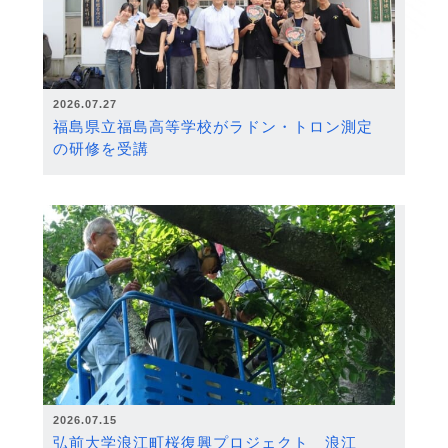
2026.07.27
福島県立福島高等学校がラドン・トロン測定
の研修を受講
2026.07.15
弘前大学浪江町桜復興プロジェクト 浪江