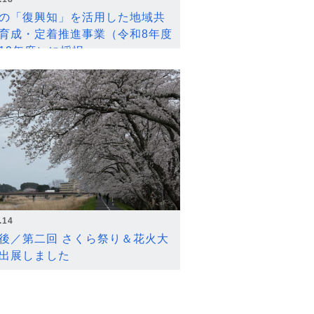
の「復興知」を活用した地域共
育成・定着推進事業（令和8年度
12年度）に採択
.14
後／第二回 さくら祭り＆花火大
出展しました