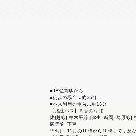
■JR弘前駅から
■徒歩の場合…約25分
■バス利用の場合…約15分
【路線バス】６番のりば
[駒越線][枯木平線][弥生･新岡･葛原線]
病院前｣下車
※4月～11月の10時から18時まで，及