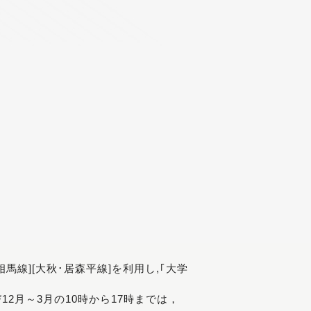
[相馬線][大秋･居森平線]を利用し,｢大学
び12月～3月の10時から17時までは，