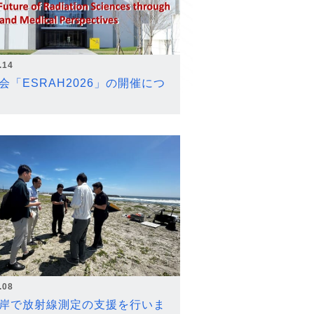
.14
会「ESRAH2026」の開催につ
.08
岸で放射線測定の支援を行いま