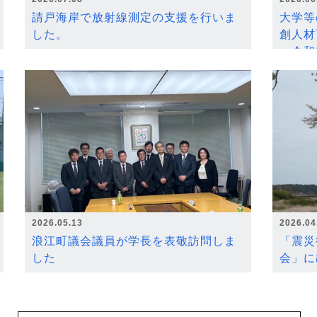
請戸海岸で放射線測定の支援を行いま
大学等
した。
創人材
～令和
2026.05.13
2026.04
浪江町議会議員が学長を表敬訪問しま
「震災
した
会」に