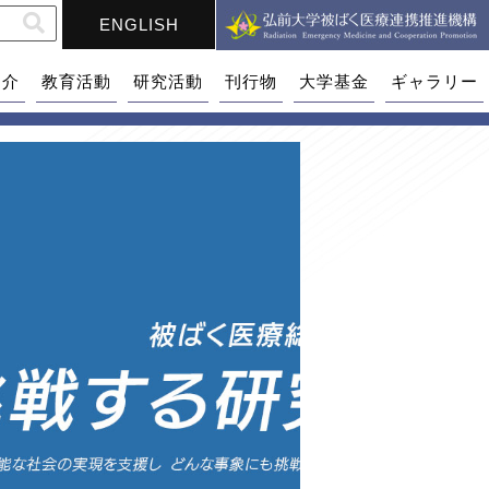
ENGLISH
紹介
教育活動
研究活動
刊行物
大学基金
ギャラリー