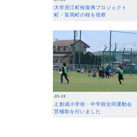
弘前大学浪江町桜復興プロジェクト
浪江町・富岡町の桜を視察
2026.05.19
なみえ創成小学校・中学校合同運動会
の運営補助を行いました