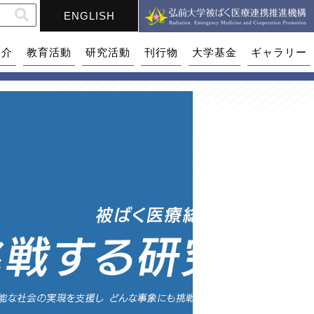
ENGLISH
紹介
教育活動
研究活動
刊行物
大学基金
ギャラリー