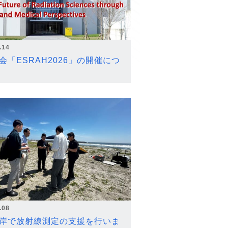
.14
会「ESRAH2026」の開催につ
.08
岸で放射線測定の支援を行いま