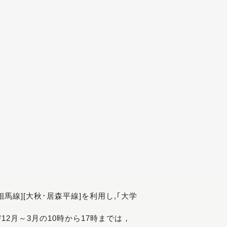
[相馬線][大秋･居森平線]を利用し,｢大学
び12月～3月の10時から17時までは，