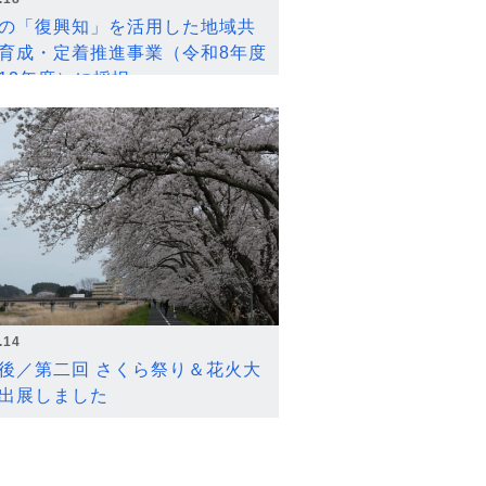
の「復興知」を活用した地域共
育成・定着推進事業（令和8年度
12年度）に採択
.14
後／第二回 さくら祭り＆花火大
出展しました