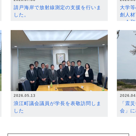
請戸海岸で放射線測定の支援を行いま
大学等
した。
創人材
～令和
2026.05.13
2026.04
浪江町議会議員が学長を表敬訪問しま
「震災
した
会」に