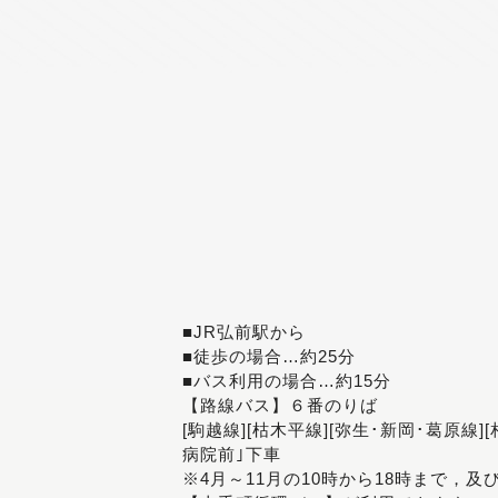
■JR弘前駅から
■徒歩の場合…約25分
■バス利用の場合…約15分
【路線バス】６番のりば
[駒越線][枯木平線][弥生･新岡･葛原線]
病院前｣下車
※4月～11月の10時から18時まで，及