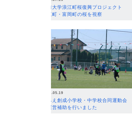
弘前大学浪江町桜復興プロジェクト
浪江町・富岡町の桜を視察
2026.05.19
なみえ創成小学校・中学校合同運動会
の運営補助を行いました