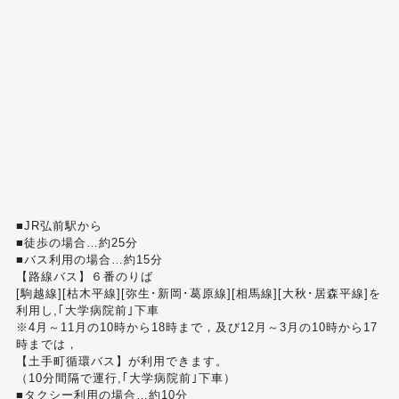
■JR弘前駅から
■徒歩の場合…約25分
■バス利用の場合…約15分
【路線バス】６番のりば
[駒越線][枯木平線][弥生･新岡･葛原線][相馬線][大秋･居森平線]を
利用し,｢大学病院前｣下車
※4月～11月の10時から18時まで，及び12月～3月の10時から17
時までは，
【土手町循環バス】が利用できます。
（10分間隔で運行,｢大学病院前｣下車）
■タクシー利用の場合…約10分