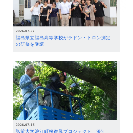
2026.07.27
福島県立福島高等学校がラドン・トロン測定
の研修を受講
2026.07.15
弘前大学浪江町桜復興プロジェクト 浪江