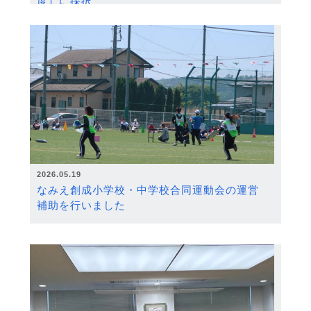
度）に採択
2026.05.19
なみえ創成小学校・中学校合同運動会の運営
補助を行いました