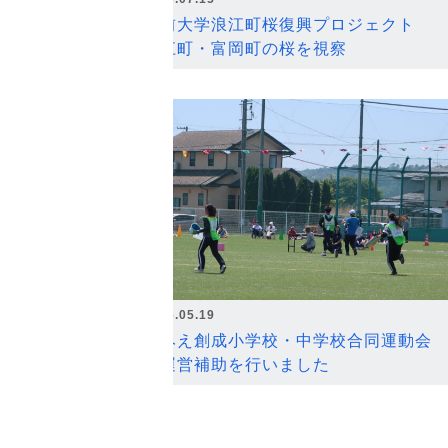
弘前大学浪江町桜復興プロジェクト
浪江町・富岡町の桜を視察
2026.05.19
なみえ創成小学校・中学校合同運動会
の運営補助を行いました