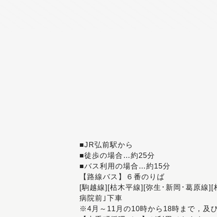
■JR弘前駅から
■徒歩の場合…約25分
■バス利用の場合…約15分
【路線バス】６番のりば
[駒越線][枯木平線][弥生･新岡･葛原線]
病院前｣下車
※4月～11月の10時から18時まで，及