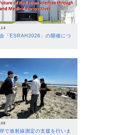
.14
会「ESRAH2026」の開催につ
.08
岸で放射線測定の支援を行いま