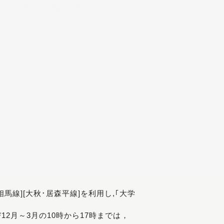
[相馬線][大秋･居森平線]を利用し,｢大学
び12月～3月の10時から17時までは，