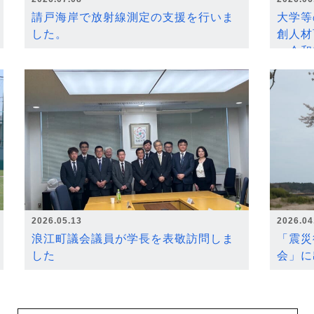
請戸海岸で放射線測定の支援を行いま
大学等
した。
創人材
～令和
2026.05.13
2026.04
浪江町議会議員が学長を表敬訪問しま
「震災
した
会」に