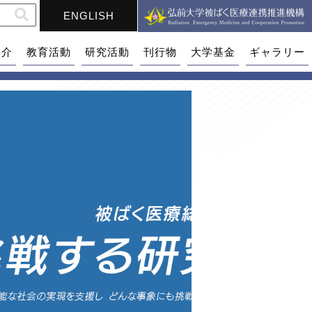
ENGLISH
紹介
教育活動
研究活動
刊行物
大学基金
ギャラリー