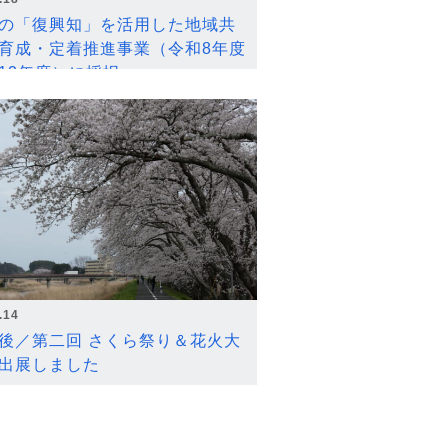
の「復興知」を活用した地域共
育成・定着推進事業（令和8年度
12年度）に採択
.14
後／第二回 さくら祭り＆花火大
出展しました