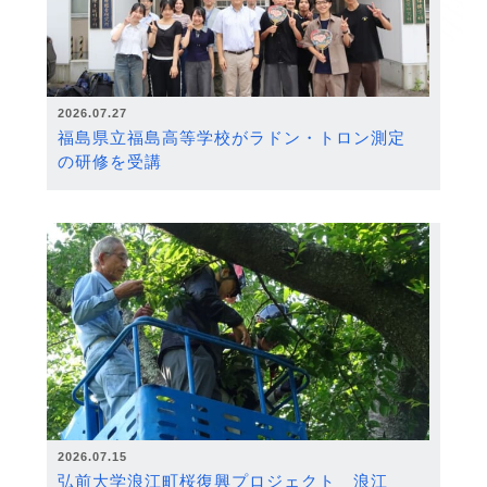
2026.07.27
福島県立福島高等学校がラドン・トロン測定
の研修を受講
2026.07.15
弘前大学浪江町桜復興プロジェクト 浪江