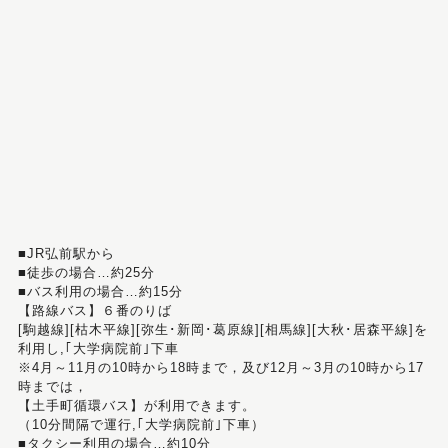
■JR弘前駅から
■徒歩の場合…約25分
■バス利用の場合…約15分
【路線バス】６番のりば
[駒越線][枯木平線][弥生･新岡･葛原線][相馬線][大秋･居森平線]を
利用し,｢大学病院前｣下車
※4月～11月の10時から18時まで，及び12月～3月の10時から17
時までは，
【土手町循環バス】が利用できます。
（10分間隔で運行,｢大学病院前｣下車）
■タクシー利用の場合…約10分