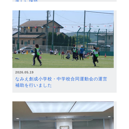
度）に採択
2026.05.19
なみえ創成小学校・中学校合同運動会の運営
補助を行いました