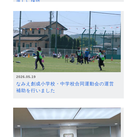
度）に採択
2026.05.19
なみえ創成小学校・中学校合同運動会の運営
補助を行いました