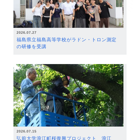
2026.07.27
福島県立福島高等学校がラドン・トロン測定
の研修を受講
2026.07.15
弘前大学浪江町桜復興プロジェクト 浪江