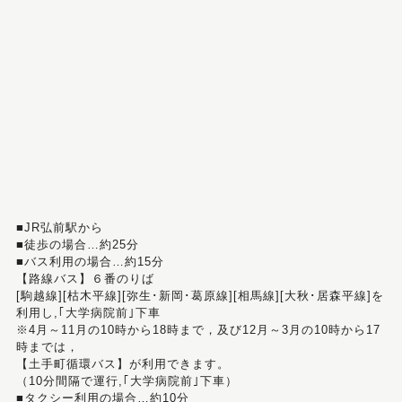
■JR弘前駅から
■徒歩の場合…約25分
■バス利用の場合…約15分
【路線バス】６番のりば
[駒越線][枯木平線][弥生･新岡･葛原線][相馬線][大秋･居森平線]を
利用し,｢大学病院前｣下車
※4月～11月の10時から18時まで，及び12月～3月の10時から17
時までは，
【土手町循環バス】が利用できます。
（10分間隔で運行,｢大学病院前｣下車）
■タクシー利用の場合…約10分