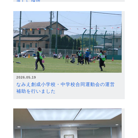
度）に採択
2026.05.19
なみえ創成小学校・中学校合同運動会の運営
補助を行いました