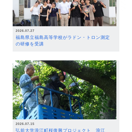
2026.07.27
福島県立福島高等学校がラドン・トロン測定
の研修を受講
2026.07.15
弘前大学浪江町桜復興プロジェクト 浪江