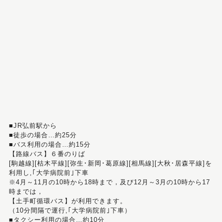
■JR弘前駅から
■徒歩の場合…約25分
■バス利用の場合…約15分
【路線バス】６番のりば
[駒越線][枯木平線][弥生･新岡･葛原線][相馬線][大秋･居森平線]を
利用し,｢大学病院前｣下車
※4月～11月の10時から18時まで，及び12月～3月の10時から17
時までは，
【土手町循環バス】が利用できます。
（10分間隔で運行,｢大学病院前｣下車）
■タクシー利用の場合…約10分