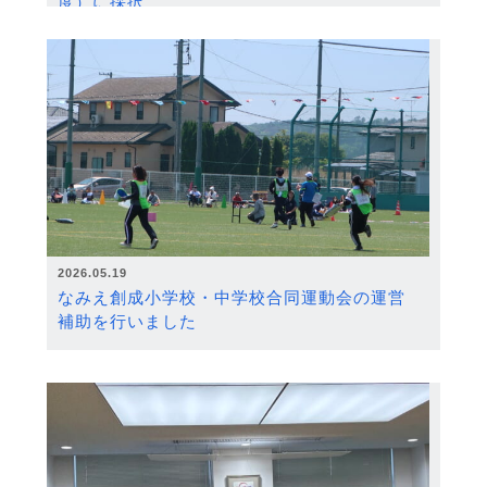
度）に採択
2026.05.19
なみえ創成小学校・中学校合同運動会の運営
補助を行いました