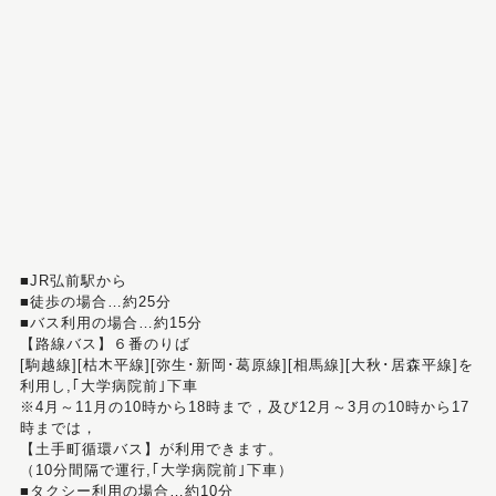
■JR弘前駅から
■徒歩の場合…約25分
■バス利用の場合…約15分
【路線バス】６番のりば
[駒越線][枯木平線][弥生･新岡･葛原線][相馬線][大秋･居森平線]を
利用し,｢大学病院前｣下車
※4月～11月の10時から18時まで，及び12月～3月の10時から17
時までは，
【土手町循環バス】が利用できます。
（10分間隔で運行,｢大学病院前｣下車）
■タクシー利用の場合…約10分