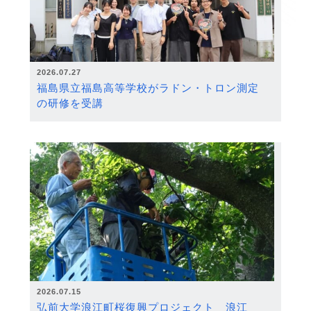
2026.07.27
福島県立福島高等学校がラドン・トロン測定
の研修を受講
2026.07.15
弘前大学浪江町桜復興プロジェクト 浪江