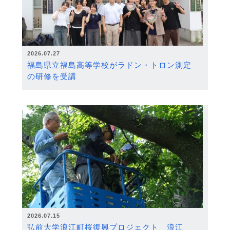
2026.07.27
福島県立福島高等学校がラドン・トロン測定
の研修を受講
2026.07.15
弘前大学浪江町桜復興プロジェクト 浪江