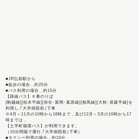
■JR弘前駅から
■徒歩の場合…約25分
■バス利用の場合…約15分
【路線バス】６番のりば
[駒越線][枯木平線][弥生･新岡･葛原線][相馬線][大秋･居森平線]を
利用し,｢大学病院前｣下車
※4月～11月の10時から18時まで，及び12月～3月の10時から17
時までは，
【土手町循環バス】が利用できます。
（10分間隔で運行,｢大学病院前｣下車）
■タクシー利用の場合…約10分