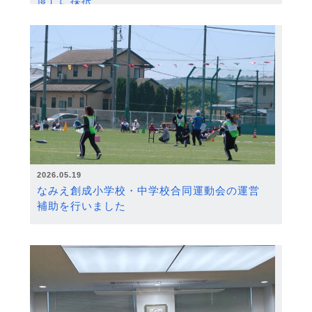
度）に採択
2026.05.19
なみえ創成小学校・中学校合同運動会の運営
補助を行いました