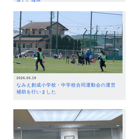
度）に採択
2026.05.19
なみえ創成小学校・中学校合同運動会の運営
補助を行いました