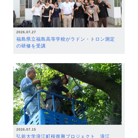
2026.07.27
福島県立福島高等学校がラドン・トロン測定
の研修を受講
2026.07.15
弘前大学浪江町桜復興プロジェクト 浪江