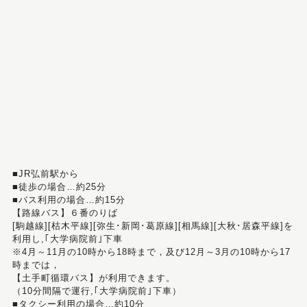
■JR弘前駅から
■徒歩の場合…約25分
■バス利用の場合…約15分
【路線バス】６番のりば
[駒越線][枯木平線][弥生･新岡･葛原線][相馬線][大秋･居森平線]を
利用し,｢大学病院前｣下車
※4月～11月の10時から18時まで，及び12月～3月の10時から17
時までは，
【土手町循環バス】が利用できます。
（10分間隔で運行,｢大学病院前｣下車）
■タクシー利用の場合…約10分