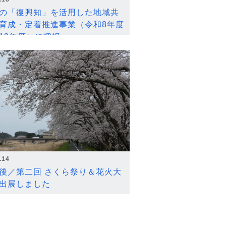
の「復興知」を活用した地域共
育成・定着推進事業（令和8年度
12年度）に採択
.14
後／第二回 さくら祭り＆花火大
出展しました