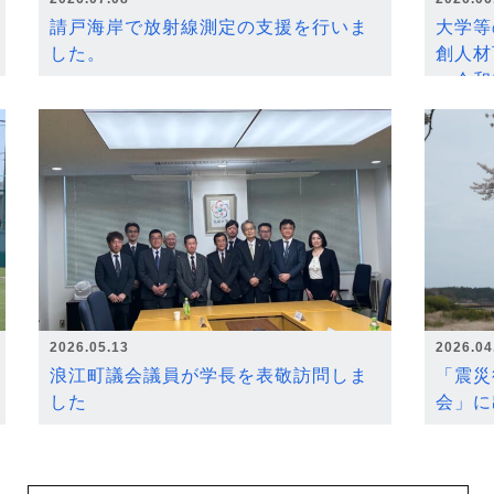
請戸海岸で放射線測定の支援を行いま
大学等
した。
創人材
～令和
2026.05.13
2026.04
浪江町議会議員が学長を表敬訪問しま
「震災
した
会」に