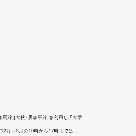
[相馬線][大秋･居森平線]を利用し,｢大学
び12月～3月の10時から17時までは，