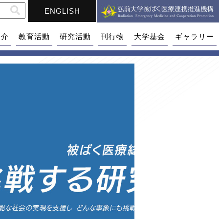
ENGLISH
紹介
教育活動
研究活動
刊行物
大学基金
ギャラリー