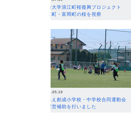
弘前大学浪江町桜復興プロジェクト
浪江町・富岡町の桜を視察
2026.05.19
なみえ創成小学校・中学校合同運動会
の運営補助を行いました