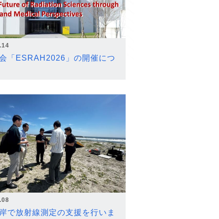
.14
会「ESRAH2026」の開催につ
.08
岸で放射線測定の支援を行いま