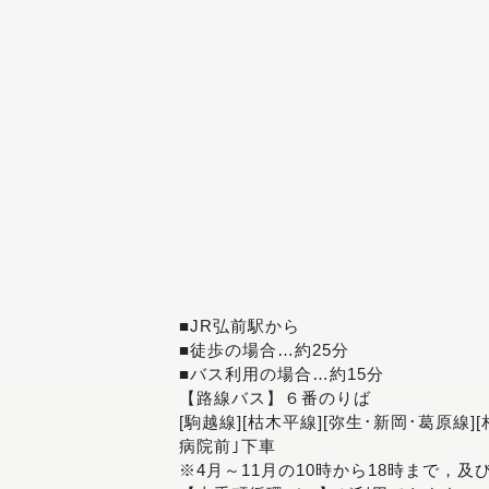
■JR弘前駅から
■徒歩の場合…約25分
■バス利用の場合…約15分
【路線バス】６番のりば
[駒越線][枯木平線][弥生･新岡･葛原線]
病院前｣下車
※4月～11月の10時から18時まで，及