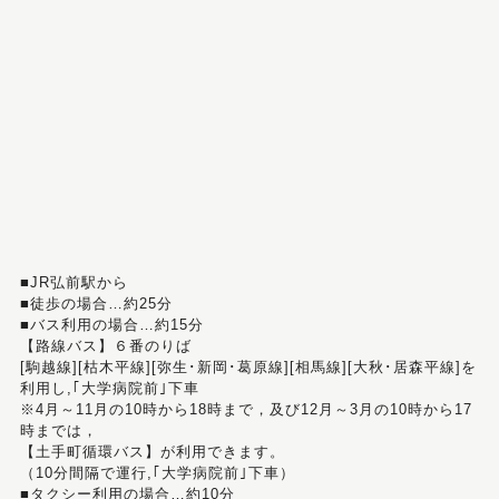
■JR弘前駅から
■徒歩の場合…約25分
■バス利用の場合…約15分
【路線バス】６番のりば
[駒越線][枯木平線][弥生･新岡･葛原線][相馬線][大秋･居森平線]を
利用し,｢大学病院前｣下車
※4月～11月の10時から18時まで，及び12月～3月の10時から17
時までは，
【土手町循環バス】が利用できます。
（10分間隔で運行,｢大学病院前｣下車）
■タクシー利用の場合…約10分