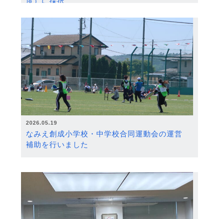
度）に採択
2026.05.19
なみえ創成小学校・中学校合同運動会の運営
補助を行いました