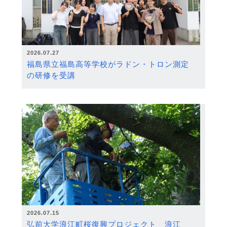
2026.07.27
福島県立福島高等学校がラドン・トロン測定
の研修を受講
2026.07.15
弘前大学浪江町桜復興プロジェクト 浪江