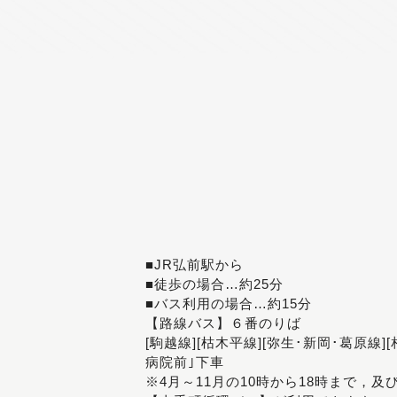
■JR弘前駅から
■徒歩の場合…約25分
■バス利用の場合…約15分
【路線バス】６番のりば
[駒越線][枯木平線][弥生･新岡･葛原線]
病院前｣下車
※4月～11月の10時から18時まで，及