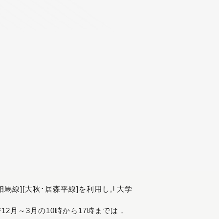
[相馬線][大秋･居森平線]を利用し,｢大学
び12月～3月の10時から17時までは，