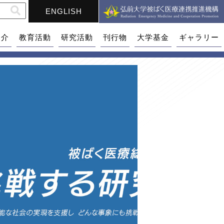
ENGLISH
紹介
教育活動
研究活動
刊行物
大学基金
ギャラリー