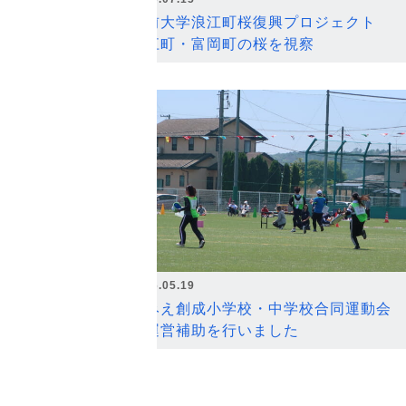
弘前大学浪江町桜復興プロジェクト
浪江町・富岡町の桜を視察
2026.05.19
なみえ創成小学校・中学校合同運動会
の運営補助を行いました