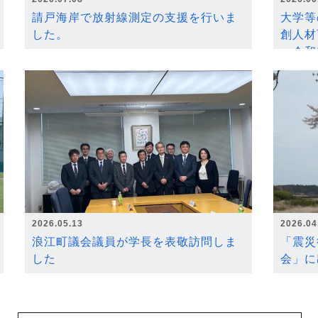
請戸海岸で放射線測定の支援を行いま
大学等
した。
創人材
～令和
2026.05.13
2026.04
浪江町議会議員が学長を表敬訪問しま
「震災
した
会」に