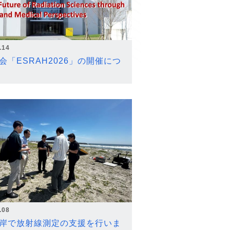
.14
会「ESRAH2026」の開催につ
.08
岸で放射線測定の支援を行いま