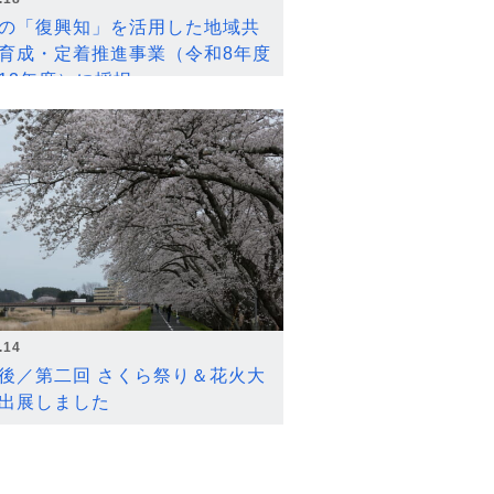
の「復興知」を活用した地域共
育成・定着推進事業（令和8年度
12年度）に採択
.14
後／第二回 さくら祭り＆花火大
出展しました