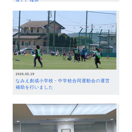
度）に採択
2026.05.19
なみえ創成小学校・中学校合同運動会の運営
補助を行いました