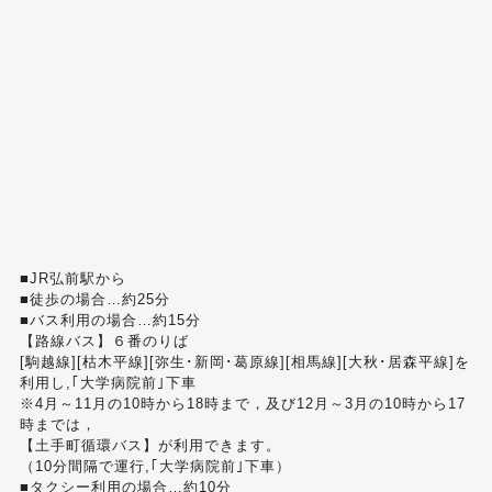
■JR弘前駅から
■徒歩の場合…約25分
■バス利用の場合…約15分
【路線バス】６番のりば
[駒越線][枯木平線][弥生･新岡･葛原線][相馬線][大秋･居森平線]を
利用し,｢大学病院前｣下車
※4月～11月の10時から18時まで，及び12月～3月の10時から17
時までは，
【土手町循環バス】が利用できます。
（10分間隔で運行,｢大学病院前｣下車）
■タクシー利用の場合…約10分