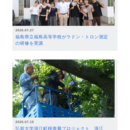
2026.07.27
福島県立福島高等学校がラドン・トロン測定
の研修を受講
2026.07.15
弘前大学浪江町桜復興プロジェクト 浪江