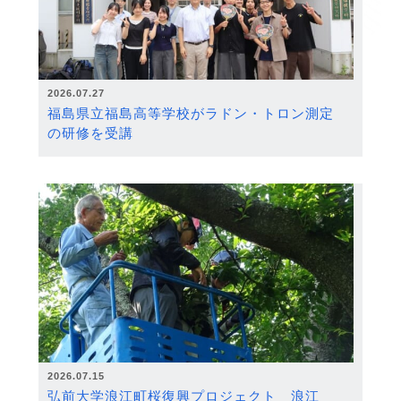
2026.07.27
福島県立福島高等学校がラドン・トロン測定
の研修を受講
2026.07.15
弘前大学浪江町桜復興プロジェクト 浪江