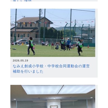
度）に採択
2026.05.19
なみえ創成小学校・中学校合同運動会の運営
補助を行いました