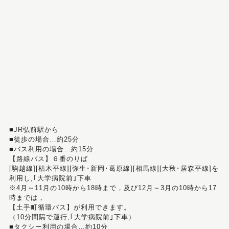
■JR弘前駅から
■徒歩の場合…約25分
■バス利用の場合…約15分
【路線バス】６番のりば
[駒越線][枯木平線][弥生･新岡･葛原線][相馬線][大秋･居森平線]を
利用し,｢大学病院前｣下車
※4月～11月の10時から18時まで，及び12月～3月の10時から17
時までは，
【土手町循環バス】が利用できます。
（10分間隔で運行,｢大学病院前｣下車）
■タクシー利用の場合…約10分