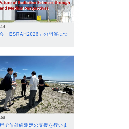
.14
会「ESRAH2026」の開催につ
.08
岸で放射線測定の支援を行いま