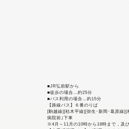
■JR弘前駅から
■徒歩の場合…約25分
■バス利用の場合…約15分
【路線バス】６番のりば
[駒越線][枯木平線][弥生･新岡･葛原線]
病院前｣下車
※4月～11月の10時から18時まで，及