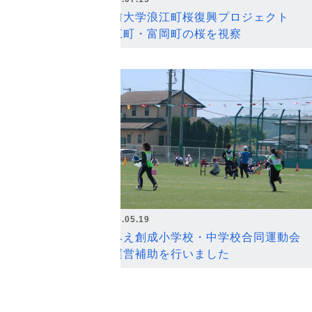
弘前大学浪江町桜復興プロジェクト
浪江町・富岡町の桜を視察
2026.05.19
なみえ創成小学校・中学校合同運動会
の運営補助を行いました