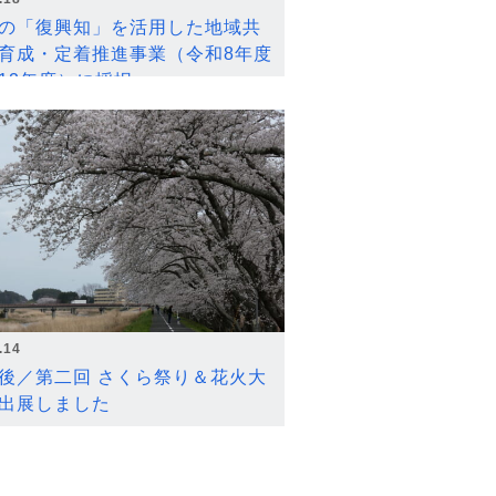
の「復興知」を活用した地域共
育成・定着推進事業（令和8年度
12年度）に採択
.14
後／第二回 さくら祭り＆花火大
出展しました