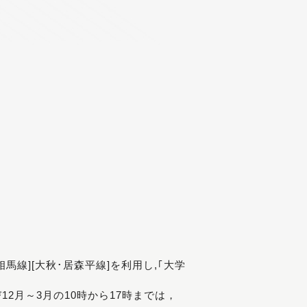
[相馬線][大秋･居森平線]を利用し,｢大学
び12月～3月の10時から17時までは，