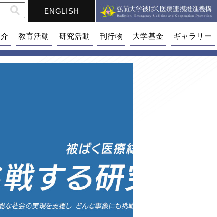
ENGLISH
紹介
教育活動
研究活動
刊行物
大学基金
ギャラリー