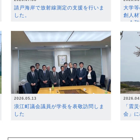
請戸海岸で放射線測定の支援を行いま
大学等
した。
創人材
～令和
2026.05.13
2026.04
浪江町議会議員が学長を表敬訪問しま
「震災
した
会」に