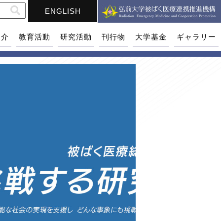
ENGLISH
紹介
教育活動
研究活動
刊行物
大学基金
ギャラリー