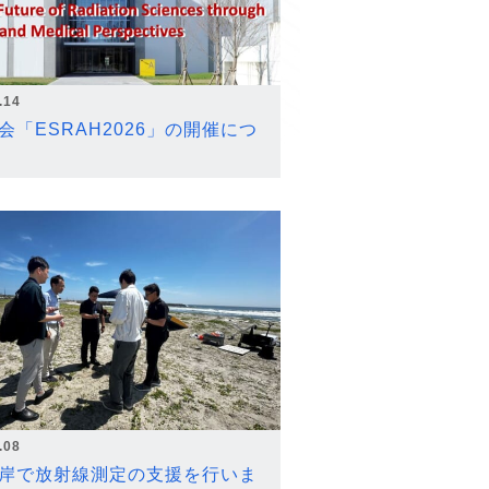
.14
会「ESRAH2026」の開催につ
.08
岸で放射線測定の支援を行いま