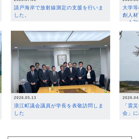
請戸海岸で放射線測定の支援を行いま
大学等
した。
創人材
～令和
2026.05.13
2026.04
浪江町議会議員が学長を表敬訪問しま
「震災
した
会」に