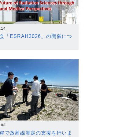
.14
会「ESRAH2026」の開催につ
.08
岸で放射線測定の支援を行いま