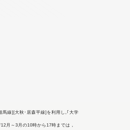
[相馬線][大秋･居森平線]を利用し,｢大学
び12月～3月の10時から17時までは，