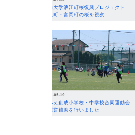
弘前大学浪江町桜復興プロジェクト
浪江町・富岡町の桜を視察
2026.05.19
なみえ創成小学校・中学校合同運動会
の運営補助を行いました