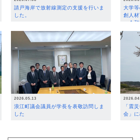
請戸海岸で放射線測定の支援を行いま
大学等
した。
創人材
～令和
2026.05.13
2026.04
浪江町議会議員が学長を表敬訪問しま
「震災
した
会」に