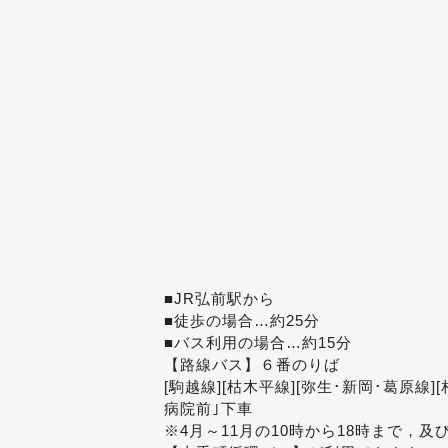
■JR弘前駅から
■徒歩の場合…約25分
■バス利用の場合…約15分
【路線バス】６番のりば
[駒越線][枯木平線][弥生･新岡･葛原線]
病院前｣下車
※4月～11月の10時から18時まで，及