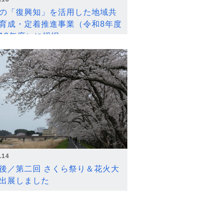
の「復興知」を活用した地域共
育成・定着推進事業（令和8年度
12年度）に採択
.14
後／第二回 さくら祭り＆花火大
出展しました