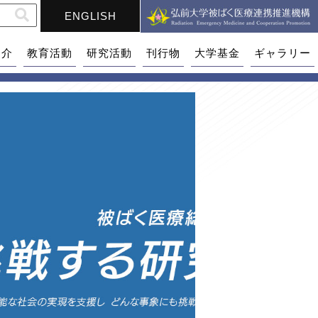
ENGLISH
紹介
教育活動
研究活動
刊行物
大学基金
ギャラリー