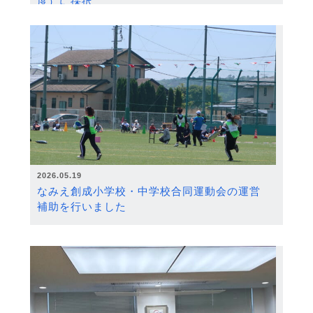
度）に採択
2026.05.19
なみえ創成小学校・中学校合同運動会の運営
補助を行いました