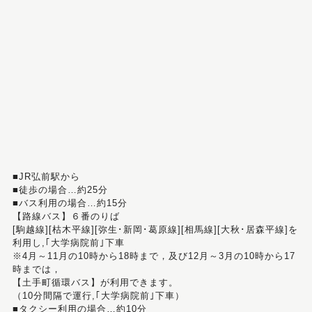
■JR弘前駅から
■徒歩の場合…約25分
■バス利用の場合…約15分
【路線バス】６番のりば
[駒越線][枯木平線][弥生･新岡･葛原線][相馬線][大秋･居森平線]を
利用し,｢大学病院前｣下車
※4月～11月の10時から18時まで，及び12月～3月の10時から17
時までは，
【土手町循環バス】が利用できます。
（10分間隔で運行,｢大学病院前｣下車）
■タクシー利用の場合…約10分