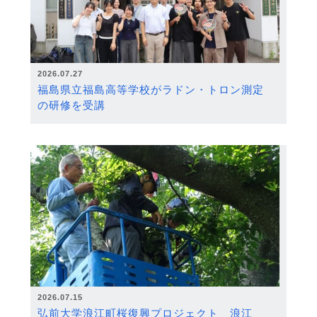
2026.07.27
福島県立福島高等学校がラドン・トロン測定
の研修を受講
2026.07.15
弘前大学浪江町桜復興プロジェクト 浪江