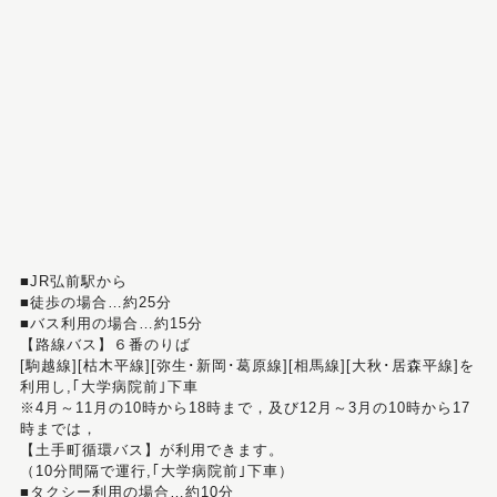
■JR弘前駅から
■徒歩の場合…約25分
■バス利用の場合…約15分
【路線バス】６番のりば
[駒越線][枯木平線][弥生･新岡･葛原線][相馬線][大秋･居森平線]を
利用し,｢大学病院前｣下車
※4月～11月の10時から18時まで，及び12月～3月の10時から17
時までは，
【土手町循環バス】が利用できます。
（10分間隔で運行,｢大学病院前｣下車）
■タクシー利用の場合…約10分