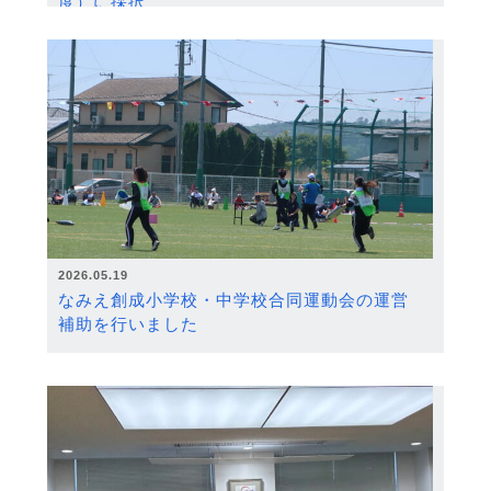
度）に採択
2026.05.19
なみえ創成小学校・中学校合同運動会の運営
補助を行いました