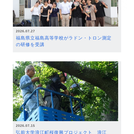
2026.07.27
福島県立福島高等学校がラドン・トロン測定
の研修を受講
2026.07.15
弘前大学浪江町桜復興プロジェクト 浪江