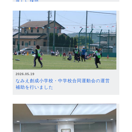
度）に採択
2026.05.19
なみえ創成小学校・中学校合同運動会の運営
補助を行いました