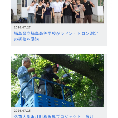
2026.07.27
福島県立福島高等学校がラドン・トロン測定
の研修を受講
2026.07.15
弘前大学浪江町桜復興プロジェクト 浪江