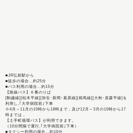
■JR弘前駅から
■徒歩の場合…約25分
■バス利用の場合…約15分
【路線バス】６番のりば
[駒越線][枯木平線][弥生･新岡･葛原線][相馬線][大秋･居森平線]を
利用し,｢大学病院前｣下車
※4月～11月の10時から18時まで，及び12月～3月の10時から17
時までは，
【土手町循環バス】が利用できます。
（10分間隔で運行,｢大学病院前｣下車）
■タクシー利用の場合…約10分