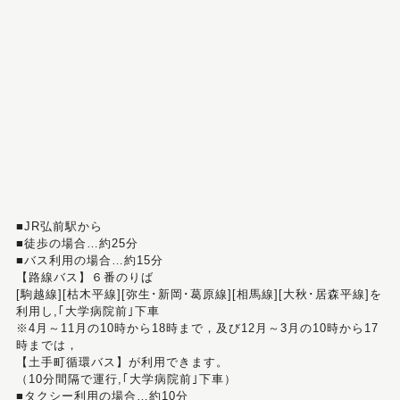
■JR弘前駅から
■徒歩の場合…約25分
■バス利用の場合…約15分
【路線バス】６番のりば
[駒越線][枯木平線][弥生･新岡･葛原線][相馬線][大秋･居森平線]を
利用し,｢大学病院前｣下車
※4月～11月の10時から18時まで，及び12月～3月の10時から17
時までは，
【土手町循環バス】が利用できます。
（10分間隔で運行,｢大学病院前｣下車）
■タクシー利用の場合…約10分