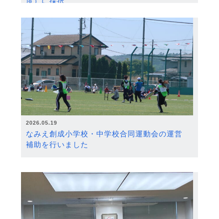
度）に採択
2026.05.19
なみえ創成小学校・中学校合同運動会の運営
補助を行いました