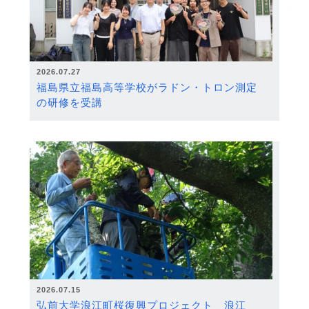
2026.07.27
福島県立福島高等学校がラドン・トロン測定
の研修を受講
2026.07.15
弘前大学浪江町桜復興プロジェクト 浪江