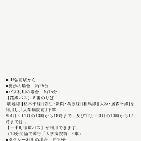
■JR弘前駅から
■徒歩の場合…約25分
■バス利用の場合…約15分
【路線バス】６番のりば
[駒越線][枯木平線][弥生･新岡･葛原線][相馬線][大秋･居森平線]を
利用し,｢大学病院前｣下車
※4月～11月の10時から18時まで，及び12月～3月の10時から17
時までは，
【土手町循環バス】が利用できます。
（10分間隔で運行,｢大学病院前｣下車）
■タクシー利用の場合…約10分