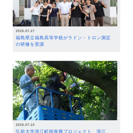
2026.07.27
福島県立福島高等学校がラドン・トロン測定
の研修を受講
2026.07.15
弘前大学浪江町桜復興プロジェクト 浪江