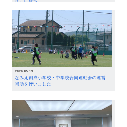
度）に採択
2026.05.19
なみえ創成小学校・中学校合同運動会の運営
補助を行いました