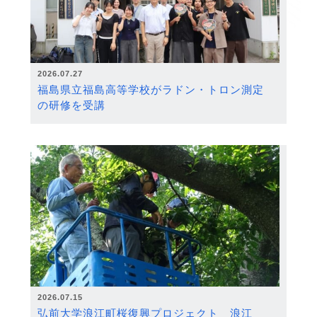
2026.07.27
福島県立福島高等学校がラドン・トロン測定
の研修を受講
2026.07.15
弘前大学浪江町桜復興プロジェクト 浪江