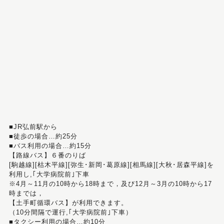
■JR弘前駅から
■徒歩の場合…約25分
■バス利用の場合…約15分
【路線バス】６番のりば
[駒越線][枯木平線][弥生･新岡･葛原線][相馬線][大秋･居森平線]を
利用し,｢大学病院前｣下車
※4月～11月の10時から18時まで，及び12月～3月の10時から17
時までは，
【土手町循環バス】が利用できます。
（10分間隔で運行,｢大学病院前｣下車）
■タクシー利用の場合…約10分