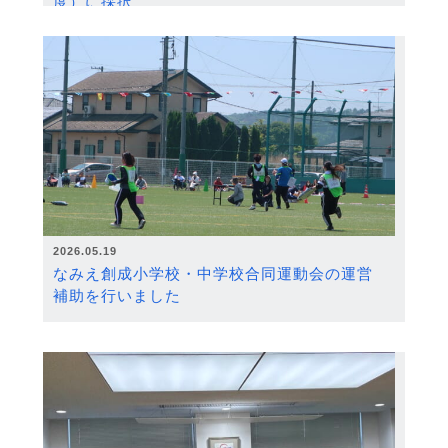
度）に採択
2026.05.19
なみえ創成小学校・中学校合同運動会の運営
補助を行いました