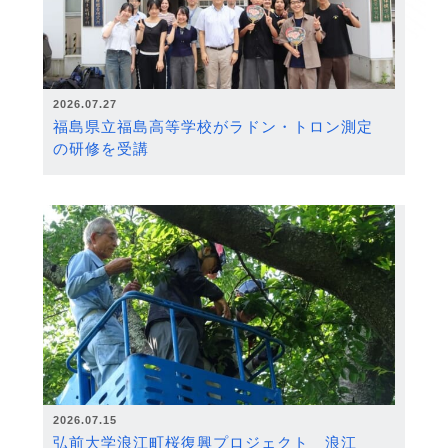
2026.07.27
福島県立福島高等学校がラドン・トロン測定
の研修を受講
2026.07.15
弘前大学浪江町桜復興プロジェクト 浪江