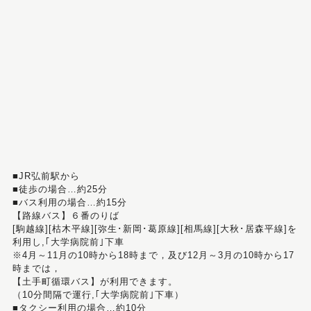
■JR弘前駅から
■徒歩の場合…約25分
■バス利用の場合…約15分
【路線バス】６番のりば
[駒越線][枯木平線][弥生･新岡･葛原線][相馬線][大秋･居森平線]を
利用し,｢大学病院前｣下車
※4月～11月の10時から18時まで，及び12月～3月の10時から17
時までは，
【土手町循環バス】が利用できます。
（10分間隔で運行,｢大学病院前｣下車）
■タクシー利用の場合…約10分