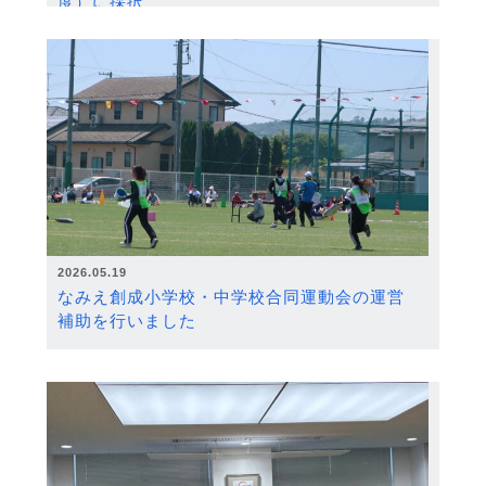
度）に採択
2026.05.19
なみえ創成小学校・中学校合同運動会の運営
補助を行いました