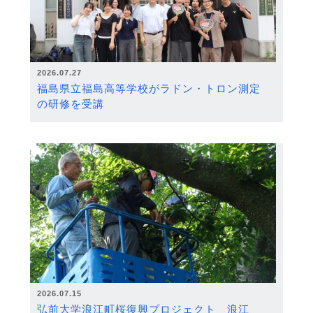
2026.07.27
福島県立福島高等学校がラドン・トロン測定
の研修を受講
2026.07.15
弘前大学浪江町桜復興プロジェクト 浪江