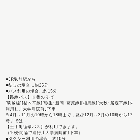
■JR弘前駅から
■徒歩の場合…約25分
■バス利用の場合…約15分
【路線バス】６番のりば
[駒越線][枯木平線][弥生･新岡･葛原線][相馬線][大秋･居森平線]を
利用し,｢大学病院前｣下車
※4月～11月の10時から18時まで，及び12月～3月の10時から17
時までは，
【土手町循環バス】が利用できます。
（10分間隔で運行,｢大学病院前｣下車）
■タクシー利用の場合…約10分