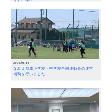
度）に採択
2026.05.19
なみえ創成小学校・中学校合同運動会の運営
補助を行いました