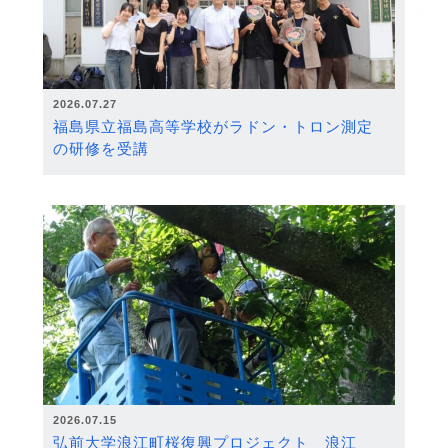
2026.07.27
福島県立福島高等学校がラドン・トロン測定
の研修を受講
2026.07.15
弘前大学浪江町桜復興プロジェクト 浪江