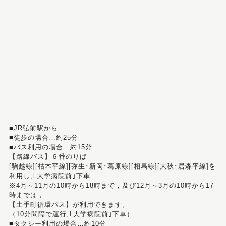
■JR弘前駅から
■徒歩の場合…約25分
■バス利用の場合…約15分
【路線バス】６番のりば
[駒越線][枯木平線][弥生･新岡･葛原線][相馬線][大秋･居森平線]を
利用し,｢大学病院前｣下車
※4月～11月の10時から18時まで，及び12月～3月の10時から17
時までは，
【土手町循環バス】が利用できます。
（10分間隔で運行,｢大学病院前｣下車）
■タクシー利用の場合…約10分