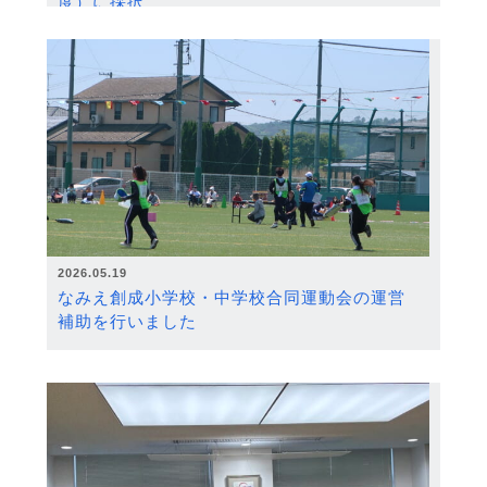
度）に採択
2026.05.19
なみえ創成小学校・中学校合同運動会の運営
補助を行いました