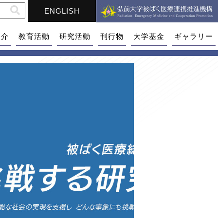
ENGLISH
紹介
教育活動
研究活動
刊行物
大学基金
ギャラリー