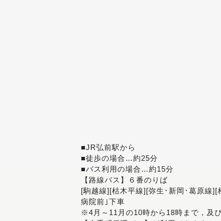
■JR弘前駅から
■徒歩の場合…約25分
■バス利用の場合…約15分
【路線バス】６番のりば
[駒越線][枯木平線][弥生･新岡･葛原線]
病院前｣下車
※4月～11月の10時から18時まで，及