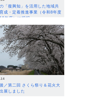
の「復興知」を活用した地域共
育成・定着推進事業（令和8年度
12年度）に採択
.14
後／第二回 さくら祭り＆花火大
出展しました