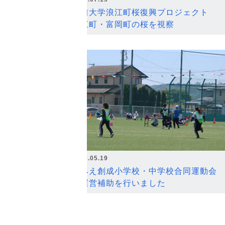
弘前大学浪江町桜復興プロジェクト
浪江町・富岡町の桜を視察
2026.05.19
なみえ創成小学校・中学校合同運動会
の運営補助を行いました