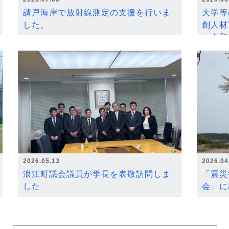
請戸海岸で放射線測定の支援を行いま
大学等
した。
創人材
～令和
2026.05.13
2026.04
浪江町議会議員が学長を表敬訪問しま
「震災
した
会」に