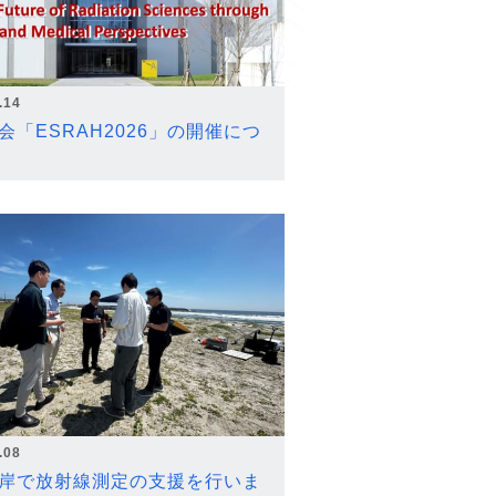
.14
会「ESRAH2026」の開催につ
.08
岸で放射線測定の支援を行いま