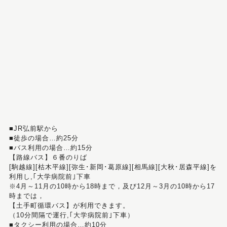
■JR弘前駅から
■徒歩の場合…約25分
■バス利用の場合…約15分
【路線バス】６番のりば
[駒越線][枯木平線][弥生･新岡･葛原線][相馬線][大秋･居森平線]を
利用し,｢大学病院前｣下車
※4月～11月の10時から18時まで，及び12月～3月の10時から17
時までは，
【土手町循環バス】が利用できます。
（10分間隔で運行,｢大学病院前｣下車）
■タクシー利用の場合…約10分