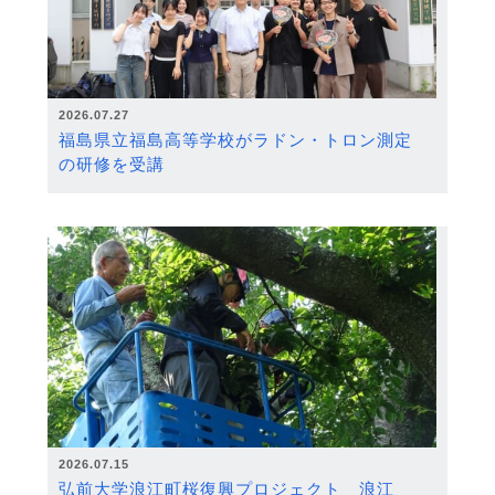
2026.07.27
福島県立福島高等学校がラドン・トロン測定
の研修を受講
2026.07.15
弘前大学浪江町桜復興プロジェクト 浪江