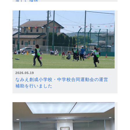
度）に採択
2026.05.19
なみえ創成小学校・中学校合同運動会の運営
補助を行いました