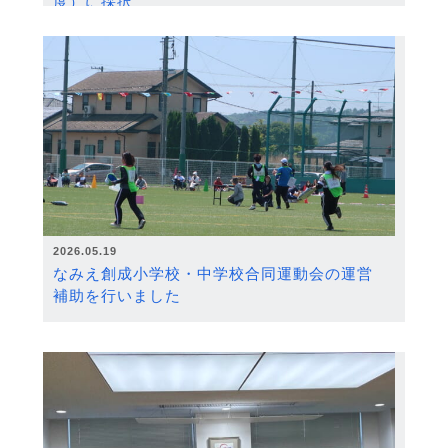
度）に採択
2026.05.19
なみえ創成小学校・中学校合同運動会の運営
補助を行いました