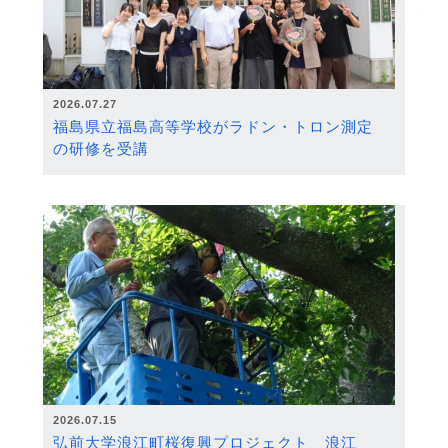
2026.07.27
福島県立福島高等学校がラドン・トロン測定
の研修を受講
2026.07.15
弘前大学浪江町桜復興プロジェクト 浪江