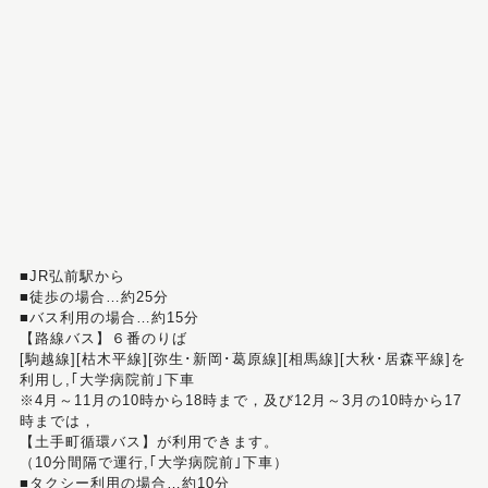
■JR弘前駅から
■徒歩の場合…約25分
■バス利用の場合…約15分
【路線バス】６番のりば
[駒越線][枯木平線][弥生･新岡･葛原線][相馬線][大秋･居森平線]を
利用し,｢大学病院前｣下車
※4月～11月の10時から18時まで，及び12月～3月の10時から17
時までは，
【土手町循環バス】が利用できます。
（10分間隔で運行,｢大学病院前｣下車）
■タクシー利用の場合…約10分