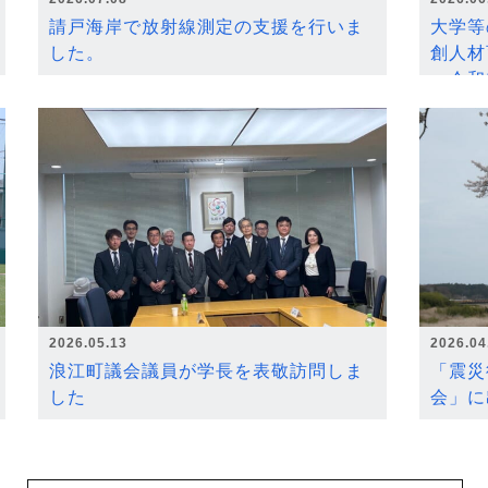
請戸海岸で放射線測定の支援を行いま
大学等
した。
創人材
～令和
2026.05.13
2026.04
浪江町議会議員が学長を表敬訪問しま
「震災
した
会」に