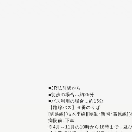
■JR弘前駅から
■徒歩の場合…約25分
■バス利用の場合…約15分
【路線バス】６番のりば
[駒越線][枯木平線][弥生･新岡･葛原線]
病院前｣下車
※4月～11月の10時から18時まで，及