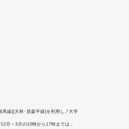
[相馬線][大秋･居森平線]を利用し,｢大学
び12月～3月の10時から17時までは，