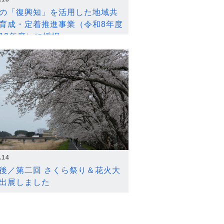
の「復興知」を活用した地域共
育成・定着推進事業（令和8年度
12年度）に採択
.14
後／第二回 さくら祭り＆花火大
出展しました