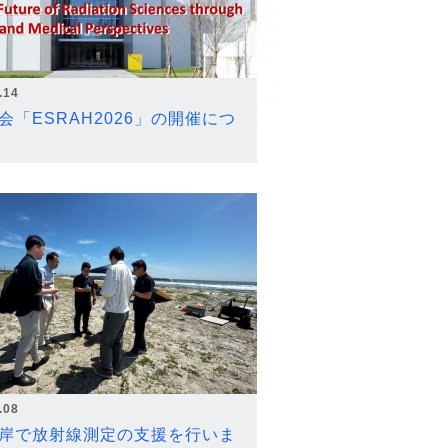
.14
会「ESRAH2026」の開催につ
.08
岸で放射線測定の支援を行いま