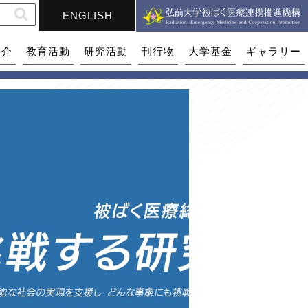
ENGLISH
紹介
教育活動
研究活動
刊行物
大学基金
ギャラリー