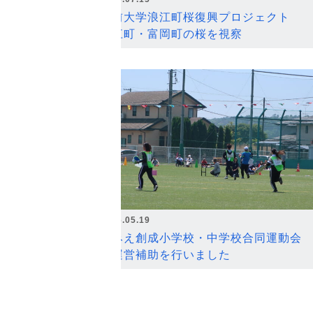
弘前大学浪江町桜復興プロジェクト
浪江町・富岡町の桜を視察
2026.05.19
なみえ創成小学校・中学校合同運動会
の運営補助を行いました