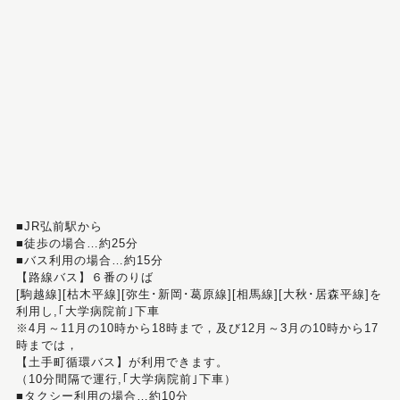
■JR弘前駅から
■徒歩の場合…約25分
■バス利用の場合…約15分
【路線バス】６番のりば
[駒越線][枯木平線][弥生･新岡･葛原線][相馬線][大秋･居森平線]を
利用し,｢大学病院前｣下車
※4月～11月の10時から18時まで，及び12月～3月の10時から17
時までは，
【土手町循環バス】が利用できます。
（10分間隔で運行,｢大学病院前｣下車）
■タクシー利用の場合…約10分