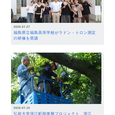
2026.07.27
福島県立福島高等学校がラドン・トロン測定
の研修を受講
2026.07.15
弘前大学浪江町桜復興プロジェクト 浪江