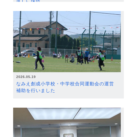
度）に採択
2026.05.19
なみえ創成小学校・中学校合同運動会の運営
補助を行いました