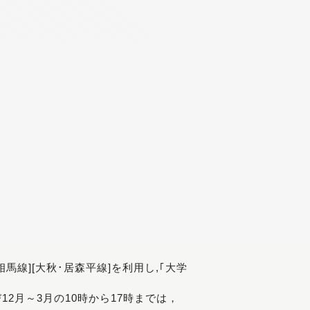
[相馬線][大秋･居森平線]を利用し,｢大学
び12月～3月の10時から17時までは，