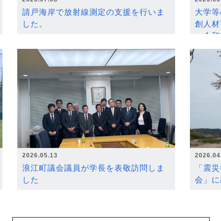
請戸海岸で放射線測定の支援を行いま
大学等
した。
創人材
～令和
2026.05.13
2026.04
浪江町議会議員が学長を表敬訪問しま
「震災
した
会」に