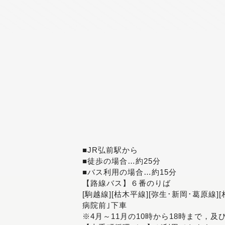
■JR弘前駅から
■徒歩の場合…約25分
■バス利用の場合…約15分
【路線バス】６番のりば
[駒越線][枯木平線][弥生･新岡･葛原線]
病院前｣下車
※4月～11月の10時から18時まで，及