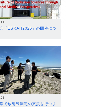
.14
会「ESRAH2026」の開催につ
.08
岸で放射線測定の支援を行いま