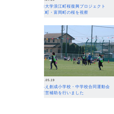
弘前大学浪江町桜復興プロジェクト
浪江町・富岡町の桜を視察
2026.05.19
なみえ創成小学校・中学校合同運動会
の運営補助を行いました