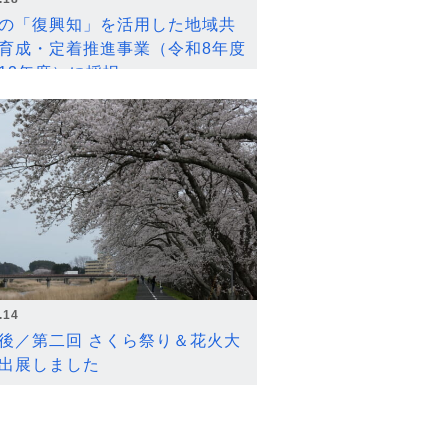
の「復興知」を活用した地域共
育成・定着推進事業（令和8年度
12年度）に採択
.14
後／第二回 さくら祭り＆花火大
出展しました