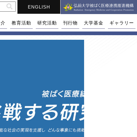
ENGLISH
紹介
教育活動
研究活動
刊行物
大学基金
ギャラリー