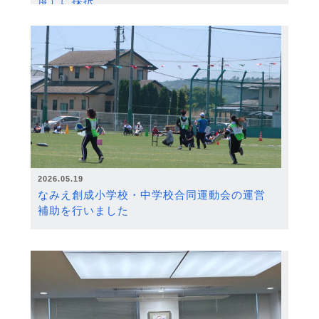
度）に採択
2026.05.19
なみえ創成小学校・中学校合同運動会の運営
補助を行いました