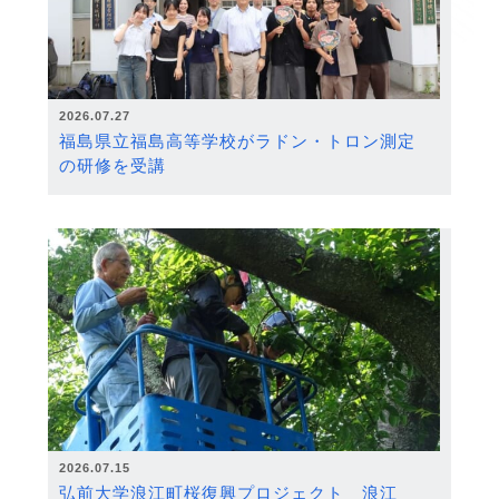
2026.07.27
福島県立福島高等学校がラドン・トロン測定
の研修を受講
2026.07.15
弘前大学浪江町桜復興プロジェクト 浪江