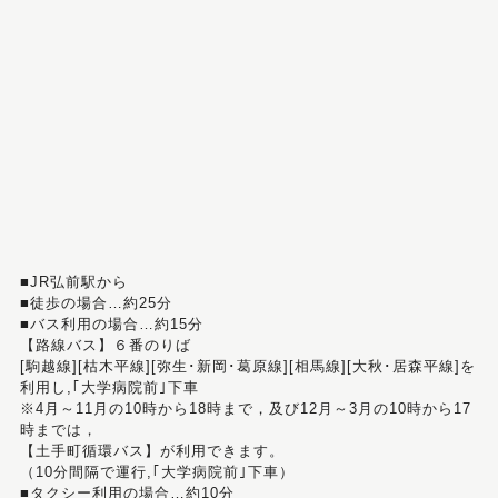
■JR弘前駅から
■徒歩の場合…約25分
■バス利用の場合…約15分
【路線バス】６番のりば
[駒越線][枯木平線][弥生･新岡･葛原線][相馬線][大秋･居森平線]を
利用し,｢大学病院前｣下車
※4月～11月の10時から18時まで，及び12月～3月の10時から17
時までは，
【土手町循環バス】が利用できます。
（10分間隔で運行,｢大学病院前｣下車）
■タクシー利用の場合…約10分