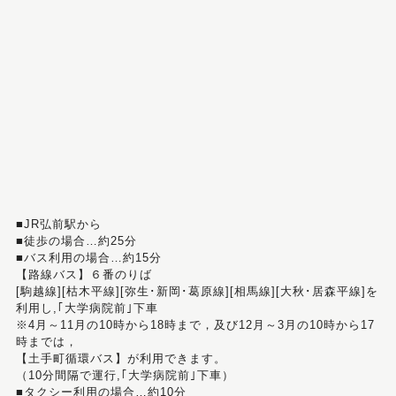
■JR弘前駅から
■徒歩の場合…約25分
■バス利用の場合…約15分
【路線バス】６番のりば
[駒越線][枯木平線][弥生･新岡･葛原線][相馬線][大秋･居森平線]を
利用し,｢大学病院前｣下車
※4月～11月の10時から18時まで，及び12月～3月の10時から17
時までは，
【土手町循環バス】が利用できます。
（10分間隔で運行,｢大学病院前｣下車）
■タクシー利用の場合…約10分