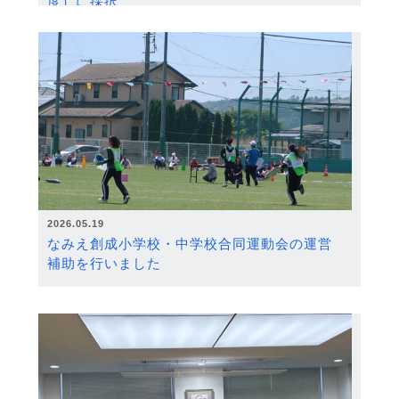
度）に採択
2026.05.19
なみえ創成小学校・中学校合同運動会の運営
補助を行いました