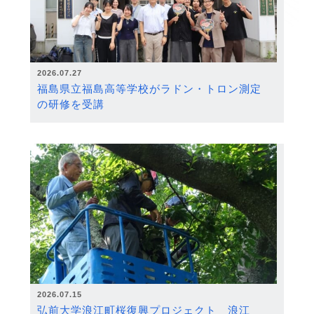
2026.07.27
福島県立福島高等学校がラドン・トロン測定
の研修を受講
2026.07.15
弘前大学浪江町桜復興プロジェクト 浪江