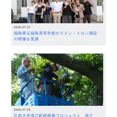
2026.07.27
福島県立福島高等学校がラドン・トロン測定
の研修を受講
2026.07.15
弘前大学浪江町桜復興プロジェクト 浪江