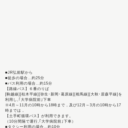
■JR弘前駅から
■徒歩の場合…約25分
■バス利用の場合…約15分
【路線バス】６番のりば
[駒越線][枯木平線][弥生･新岡･葛原線][相馬線][大秋･居森平線]を
利用し,｢大学病院前｣下車
※4月～11月の10時から18時まで，及び12月～3月の10時から17
時までは，
【土手町循環バス】が利用できます。
（10分間隔で運行,｢大学病院前｣下車）
■タクシー利用の場合…約10分