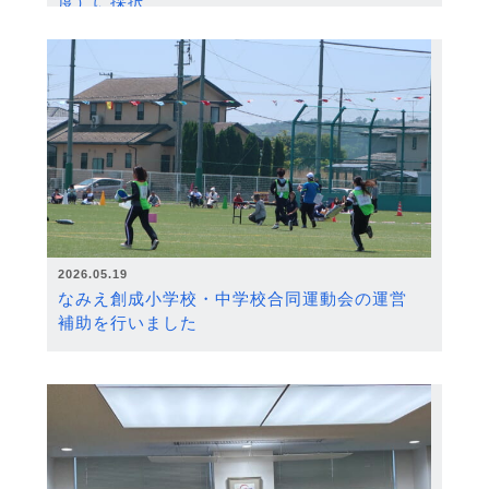
度）に採択
2026.05.19
なみえ創成小学校・中学校合同運動会の運営
補助を行いました