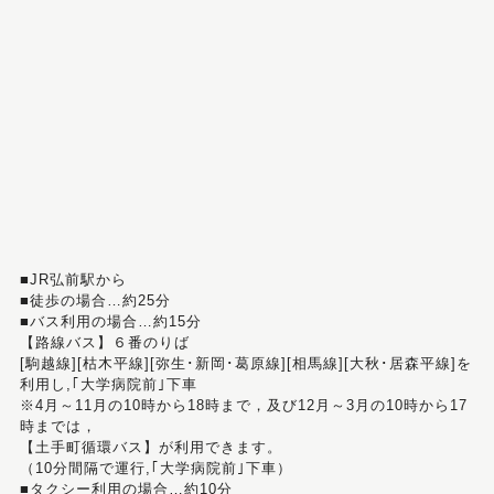
■JR弘前駅から
■徒歩の場合…約25分
■バス利用の場合…約15分
【路線バス】６番のりば
[駒越線][枯木平線][弥生･新岡･葛原線][相馬線][大秋･居森平線]を
利用し,｢大学病院前｣下車
※4月～11月の10時から18時まで，及び12月～3月の10時から17
時までは，
【土手町循環バス】が利用できます。
（10分間隔で運行,｢大学病院前｣下車）
■タクシー利用の場合…約10分