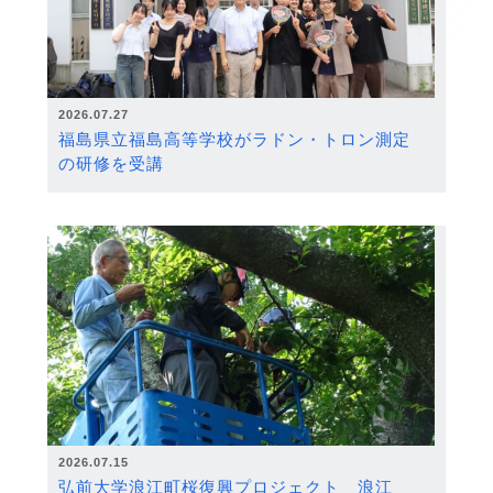
2026.07.27
福島県立福島高等学校がラドン・トロン測定
の研修を受講
2026.07.15
弘前大学浪江町桜復興プロジェクト 浪江