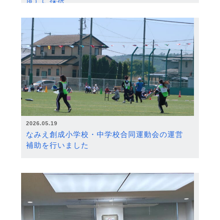
度）に採択
2026.05.19
なみえ創成小学校・中学校合同運動会の運営
補助を行いました