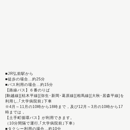
■JR弘前駅から
■徒歩の場合…約25分
■バス利用の場合…約15分
【路線バス】６番のりば
[駒越線][枯木平線][弥生･新岡･葛原線][相馬線][大秋･居森平線]を
利用し,｢大学病院前｣下車
※4月～11月の10時から18時まで，及び12月～3月の10時から17
時までは，
【土手町循環バス】が利用できます。
（10分間隔で運行,｢大学病院前｣下車）
■タクシー利用の場合…約10分