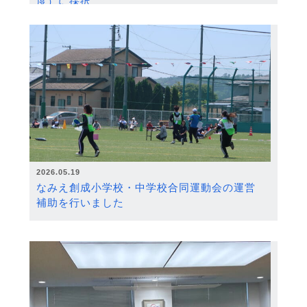
度）に採択
2026.05.19
なみえ創成小学校・中学校合同運動会の運営
補助を行いました