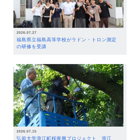
2026.07.27
福島県立福島高等学校がラドン・トロン測定
の研修を受講
2026.07.15
弘前大学浪江町桜復興プロジェクト 浪江