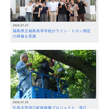
2026.07.27
福島県立福島高等学校がラドン・トロン測定
の研修を受講
2026.07.15
弘前大学浪江町桜復興プロジェクト 浪江