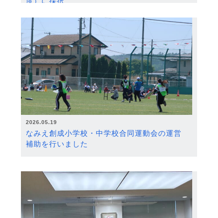
度）に採択
2026.05.19
なみえ創成小学校・中学校合同運動会の運営
補助を行いました