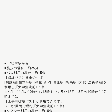
■JR弘前駅から
■徒歩の場合…約25分
■バス利用の場合…約15分
【路線バス】６番のりば
[駒越線][枯木平線][弥生･新岡･葛原線][相馬線][大秋･居森平線]を
利用し,｢大学病院前｣下車
※4月～11月の10時から18時まで，及び12月～3月の10時から17
時までは，
【土手町循環バス】が利用できます。
（10分間隔で運行,｢大学病院前｣下車）
■タクシー利用の場合…約10分