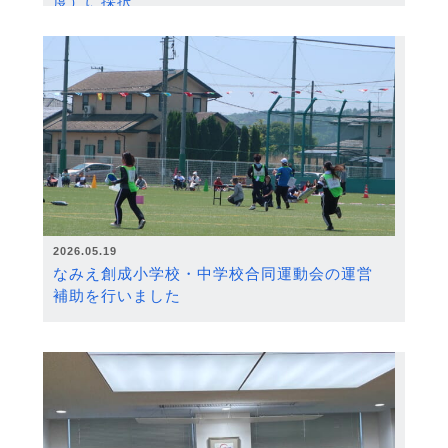
度）に採択
2026.05.19
なみえ創成小学校・中学校合同運動会の運営
補助を行いました