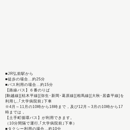
■JR弘前駅から
■徒歩の場合…約25分
■バス利用の場合…約15分
【路線バス】６番のりば
[駒越線][枯木平線][弥生･新岡･葛原線][相馬線][大秋･居森平線]を
利用し,｢大学病院前｣下車
※4月～11月の10時から18時まで，及び12月～3月の10時から17
時までは，
【土手町循環バス】が利用できます。
（10分間隔で運行,｢大学病院前｣下車）
■タクシー利用の場合…約10分