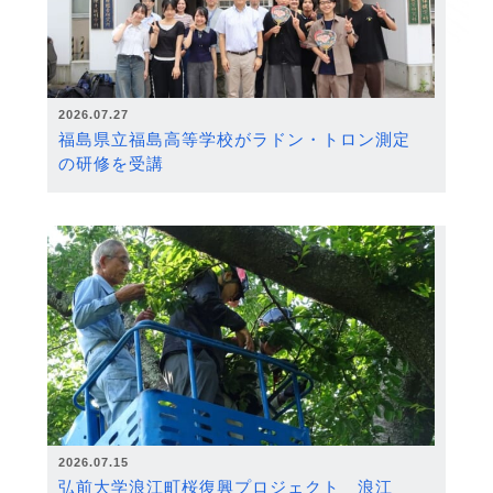
2026.07.27
福島県立福島高等学校がラドン・トロン測定
の研修を受講
2026.07.15
弘前大学浪江町桜復興プロジェクト 浪江